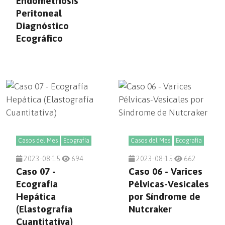
Endometriosis
Peritoneal
Diagnóstico
Ecográfico
Casos del Mes
Ecografía
Casos del Mes
Ecografía
2023-08-15
694
2023-08-15
662
Caso 07 -
Caso 06 - Varices
Ecografía
Pélvicas-Vesicales
Hepática
por Síndrome de
(Elastografía
Nutcraker
Cuantitativa)