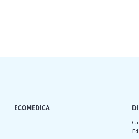
ECOMEDICA
D
Ca
Edi