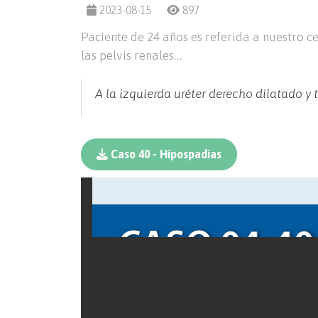
2023-08-15
897
Paciente de 24 años es referida a nuestro ce
las pelvis renales…
A la izquierda uréter derecho dilatado y 
Caso 40 - Hipospadias