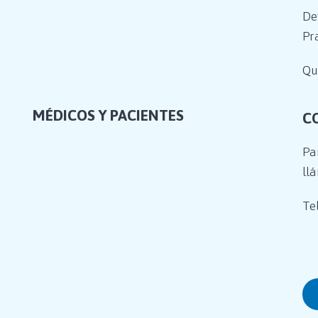
De
Pr
Qu
MÉDICOS Y PACIENTES
C
Pa
ll
Tel