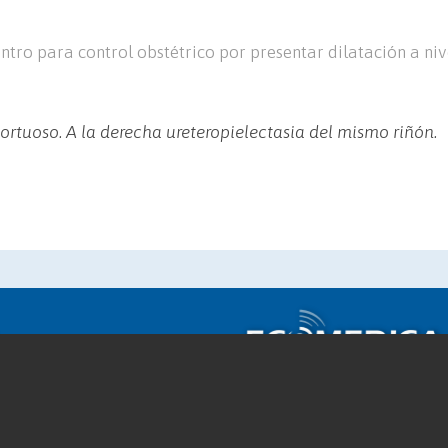
ntro para control obstétrico por presentar dilatación a niv
tortuoso. A la derecha ureteropielectasia del mismo riñón.