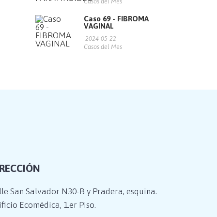
Casos del Mes
Caso 69 - FIBROMA
VAGINAL
2024-05-22
Casos del Mes
IRECCIÓN
lle San Salvador N30-B y Pradera, esquina.
ficio Ecomédica, 1.er Piso.