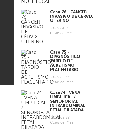
Caso 76 - CÁNCER
INVASIVO DE CÉRVIX
UTERINO
2025-04-03
Casos del Mes
Caso 75 -
DIAGNÓSTICO
TARDÍO DE
ACRETISMO
PLACENTARIO
2025-03-17
Casos del Mes
Caso74 - VENA
UMBILICAL /
SENOPORTAL
INTRABDOMINAL
FETAL DILATADA
2024-08-28
Casos del Mes