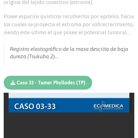
origina del tejido conectivo (estroma).
Posee espacios quísticos recubiertos por epitelio, hacia
los cuales se proyecta el estroma por sobrecrecimiento,
siendo este último el que posee el potencial tumoral…
Registro elastográfico de la masa descrita de baja
dureza (Tsukuba 2)…
Caso 33 - Tumor Phyllodes (TP)