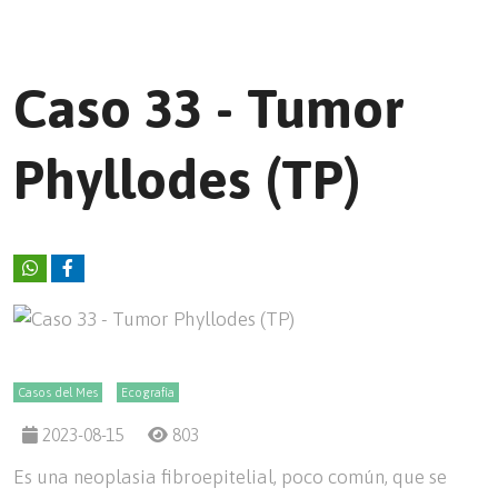
Caso 33 - Tumor
Phyllodes (TP)
Casos del Mes
Ecografía
2023-08-15
803
Es una neoplasia fibroepitelial, poco común, que se