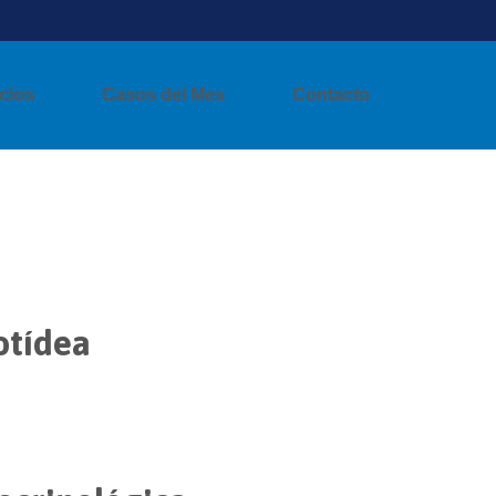
cios
Casos del Mes
Contacto
otídea